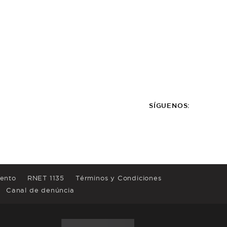
SÍGUENOS:
iento
RNET 1135
Términos y Condiciones
Canal de denúncia