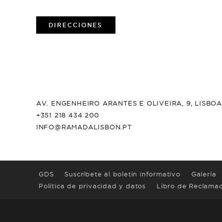
DIRECCIONES
AV. ENGENHEIRO ARANTES E OLIVEIRA, 9, LISBO
+351 218 434 200
INFO@RAMADALISBON.PT
GDS
Suscríbete al boletín informativo
Galería
Política de privacidad y datos
Libro de Reclamac