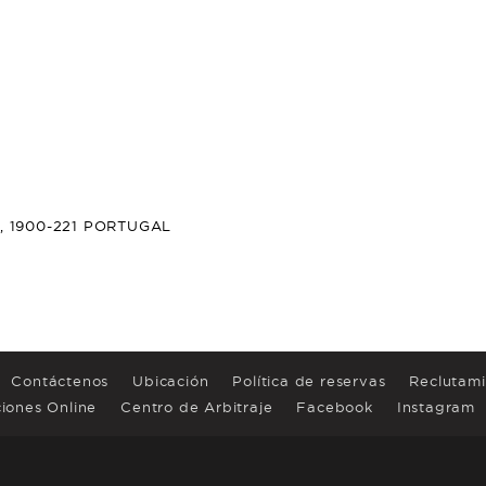
A,
1900-221
PORTUGAL
Contáctenos
Ubicación
Política de reservas
Reclutam
iones Online
Centro de Arbitraje
Facebook
Instagram